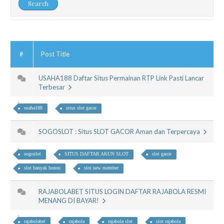
#
Post Title
USAHA188 Daftar Situs Permainan RTP Link Pasti Lancar
Terbesar
usaha188
situs slot gacor
SOGOSLOT : Situs SLOT GACOR Aman dan Terpercaya
sogoslot
SITUS DAFTAR AKUN SLOT
slot gacor
slot banyak bonus
slot new member
RAJABOLABET SITUS LOGIN DAFTAR RAJABOLA RESMI
MENANG DI BAYAR!
rajabolabet
rajabola
rajabola slot
slot rajabola