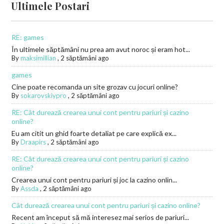
Ultimele Postari
RE: games
În ultimele săptămâni nu prea am avut noroc și eram hot...
By
maksimillian
,
2 săptămâni ago
games
Cine poate recomanda un site grozav cu jocuri online?
By
sokarovskiypro
,
2 săptămâni ago
RE: Cât durează crearea unui cont pentru pariuri și cazino
online?
Eu am citit un ghid foarte detaliat pe care explică ex...
By
Draapirs
,
2 săptămâni ago
RE: Cât durează crearea unui cont pentru pariuri și cazino
online?
Crearea unui cont pentru pariuri și joc la cazino onlin...
By
Assda
,
2 săptămâni ago
Cât durează crearea unui cont pentru pariuri și cazino online?
Recent am început să mă interesez mai serios de pariuri...