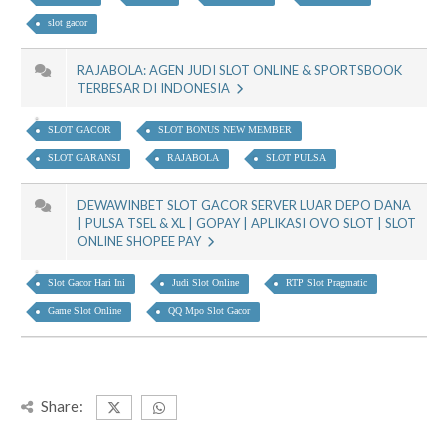
slot gacor
RAJABOLA: AGEN JUDI SLOT ONLINE & SPORTSBOOK
TERBESAR DI INDONESIA
SLOT GACOR
SLOT BONUS NEW MEMBER
SLOT GARANSI
RAJABOLA
SLOT PULSA
DEWAWINBET SLOT GACOR SERVER LUAR DEPO DANA
| PULSA TSEL & XL | GOPAY | APLIKASI OVO SLOT | SLOT
ONLINE SHOPEE PAY
Slot Gacor Hari Ini
Judi Slot Online
RTP Slot Pragmatic
Game Slot Online
QQ Mpo Slot Gacor
Share: