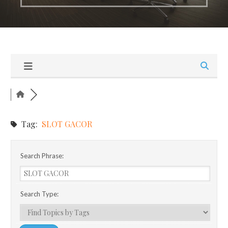
Tag:
SLOT GACOR
Search Phrase:
Search Type: