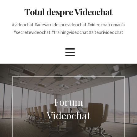
Skip
Totul despre Videochat
to
content
#videochat #adevaruldesprevideochat #videochatromania
#secretevideochat #trainingvideochat #siteurivideochat
Forum
Videochat