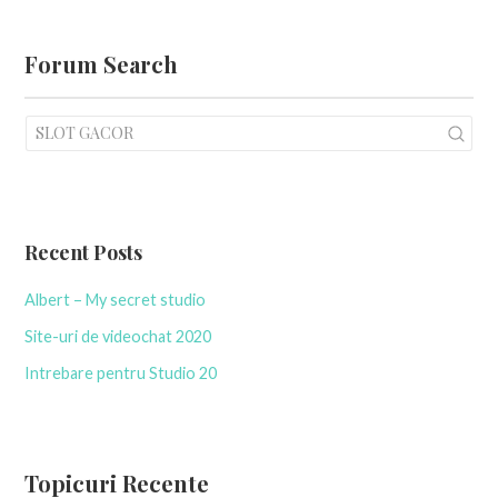
Forum Search
Recent Posts
Albert – My secret studio
Site-uri de videochat 2020
Intrebare pentru Studio 20
Topicuri Recente