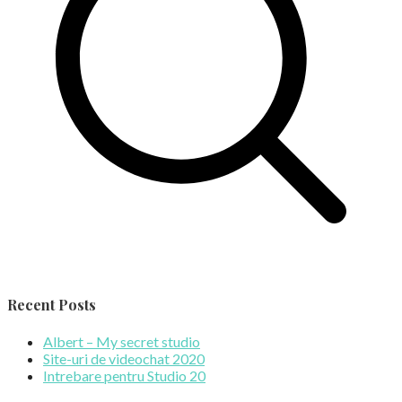
Recent Posts
Albert – My secret studio
Site-uri de videochat 2020
Intrebare pentru Studio 20