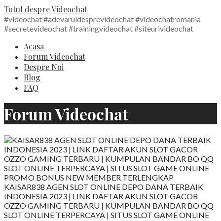
Skip
Totul despre Videochat
to
#videochat #adevaruldesprevideochat #videochatromania
content
#secretevideochat #trainingvideochat #siteurivideochat
Acasa
Forum Videochat
Despre Noi
Blog
FAQ
Forum Videochat
KAISAR838 AGEN SLOT ONLINE DEPO DANA TERBAIK
INDONESIA 2023 | LINK DAFTAR AKUN SLOT GACOR
OZZO GAMING TERBARU | KUMPULAN BANDAR BO QQ
SLOT ONLINE TERPERCAYA | SITUS SLOT GAME ONLINE