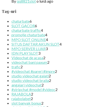
By
qq8821slot
o lună ago
Tag-uri
chaturbate
6
SLOT GACOR
6
chaturbate traffic
4
promoție chaturbate
4
MPO SLOT ONLINE
4
SITUS DAFTAR AKUN SLOT
4
MPO SERVER LUAR
3
IDN PLAY SLOT
3
Videochat de acasa
2
videochat bani paxum
2
trafic
2
#videochat #pareri #impre
2
studio videochat galati
2
studio videochat braila
2
angajari videochat
2
#stripchat #model #videoc
2
RAJABOLA
2
rajabolabet
2
slot banyak bonus
2