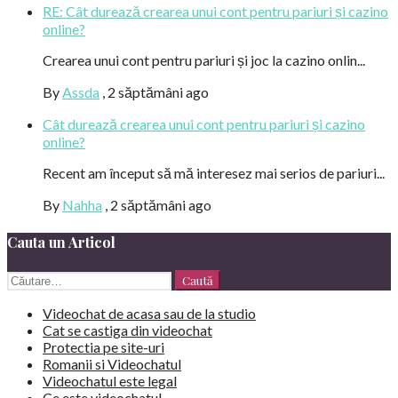
RE: Cât durează crearea unui cont pentru pariuri și cazino
online?
Crearea unui cont pentru pariuri și joc la cazino onlin...
By
Assda
,
2 săptămâni ago
Cât durează crearea unui cont pentru pariuri și cazino
online?
Recent am început să mă interesez mai serios de pariuri...
By
Nahha
,
2 săptămâni ago
Cauta un Articol
Caută
după:
Videochat de acasa sau de la studio
Cat se castiga din videochat
Protectia pe site-uri
Romanii si Videochatul
Videochatul este legal
Ce este videochatul