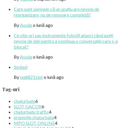
Care sunt semnele că un spațiu are nevoie de
reorganizare, nu de renovare completă?
By
Assda
o lună ago
Ce site-uri sau instrumente folosiți atunci când aveți
nevoie de idei pentru a continua o conversație care s-a
blocat?
By
Assda
o lună ago
limited
By
qq8821slot
o lună ago
Tag-uri
chaturbate
6
SLOT GACOR
6
chaturbate traffic
4
promoție chaturbate
4
MPO SLOT ONLINE
4