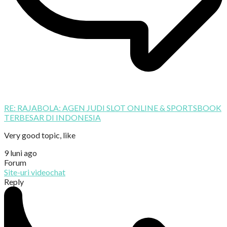
RE: RAJABOLA: AGEN JUDI SLOT ONLINE & SPORTSBOOK
TERBESAR DI INDONESIA
Very good topic, like
9 luni ago
Forum
Site-uri videochat
Reply