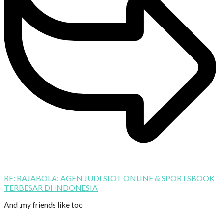
RE: RAJABOLA: AGEN JUDI SLOT ONLINE & SPORTSBOOK
TERBESAR DI INDONESIA
And ,my friends like too