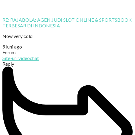
RE: RAJABOLA: AGEN JUDI SLOT ONLINE & SPORTSBOOK
TERBESAR DI INDONESIA
Now very cold
9 luni ago
Forum
Site-uri videochat
Reply