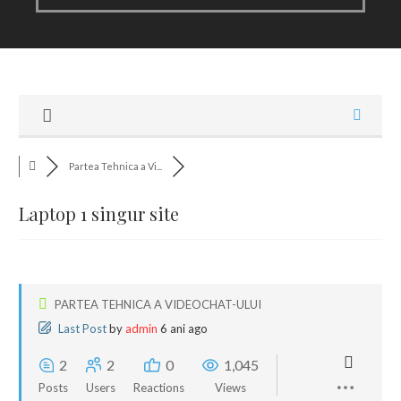
Partea Tehnica a Vi...
Laptop 1 singur site
PARTEA TEHNICA A VIDEOCHAT-ULUI
Last Post
by
admin
6 ani ago
2
2
0
1,045
Posts
Users
Reactions
Views