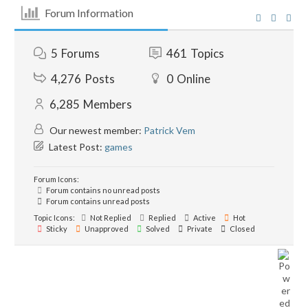
Forum Information
5
Forums
461
Topics
4,276
Posts
0
Online
6,285
Members
Our newest member:
Patrick Vem
Latest Post:
games
Forum Icons:
Forum contains no unread posts
Forum contains unread posts
Topic Icons:
Not Replied
Replied
Active
Hot
Sticky
Unapproved
Solved
Private
Closed