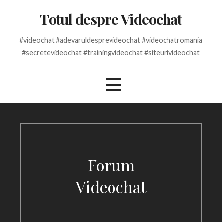
Skip
Totul despre Videochat
to
content
#videochat #adevaruldesprevideochat #videochatromania
#secretevideochat #trainingvideochat #siteurivideochat
Forum
Videochat