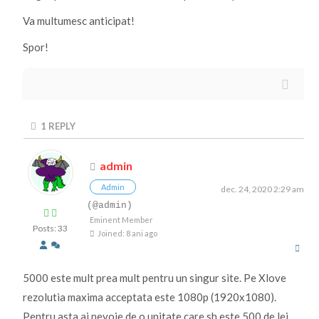
Va multumesc anticipat!
Spor!
1
REPLY
admin
Admin
dec. 24, 2020 2:29 am
(@admin)
Eminent Member
Posts: 33
Joined: 8 ani ago
5000 este mult prea mult pentru un singur site. Pe Xlove
rezolutia maxima acceptata este 1080p (1920x1080).
Pentru asta ai nevoie de o unitate care sh este 500 de lei,