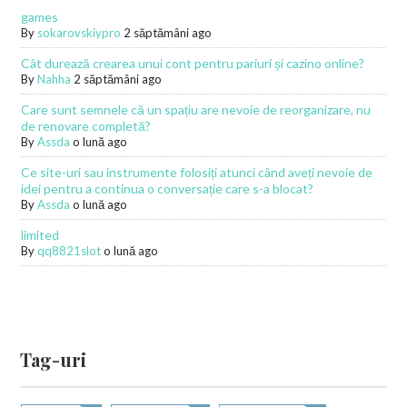
games
By
sokarovskiypro
2 săptămâni ago
Cât durează crearea unui cont pentru pariuri și cazino online?
By
Nahha
2 săptămâni ago
Care sunt semnele că un spațiu are nevoie de reorganizare, nu
de renovare completă?
By
Assda
o lună ago
Ce site-uri sau instrumente folosiți atunci când aveți nevoie de
idei pentru a continua o conversație care s-a blocat?
By
Assda
o lună ago
limited
By
qq8821slot
o lună ago
Tag-uri