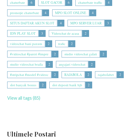
chaturbate
6
SLOT GACOR
6
chaturbate traffic
4
promoție chaturbate
4
MPO SLOT ONLINE
4
SITUS DAFTAR AKUN SLOT
4
MPO SERVER LUAR
3
IDN PLAY SLOT
3
Videochat de acasa
2
videochat bani paxum
2
trafic
2
#videochat #pareri #impre
2
studio videochat galati
2
studio videochat braila
2
angajari videochat
2
#stripchat #model #videoc
2
RAJABOLA
2
rajabolabet
2
slot banyak bonus
2
slot deposit bank bjb
2
View all tags (85)
Ultimele Postari