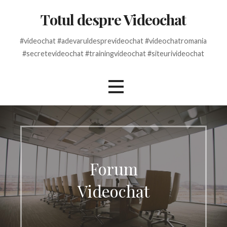
Skip
Totul despre Videochat
to
content
#videochat #adevaruldesprevideochat #videochatromania
#secretevideochat #trainingvideochat #siteurivideochat
Forum
Videochat