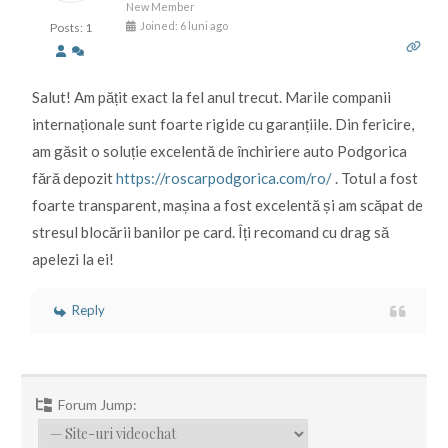
New Member
Joined: 6 luni ago
Posts: 1
Salut! Am pățit exact la fel anul trecut. Marile companii
internaționale sunt foarte rigide cu garanțiile. Din fericire,
am găsit o soluție excelentă de închiriere auto Podgorica
fără depozit
https://roscarpodgorica.com/ro/
. Totul a fost
foarte transparent, mașina a fost excelentă și am scăpat de
stresul blocării banilor pe card. Îți recomand cu drag să
apelezi la ei!
Reply
Forum Jump: