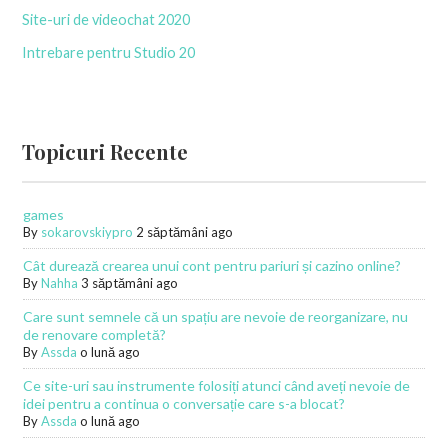
Site-uri de videochat 2020
Intrebare pentru Studio 20
Topicuri Recente
games
By
sokarovskiypro
2 săptămâni ago
Cât durează crearea unui cont pentru pariuri și cazino online?
By
Nahha
3 săptămâni ago
Care sunt semnele că un spațiu are nevoie de reorganizare, nu
de renovare completă?
By
Assda
o lună ago
Ce site-uri sau instrumente folosiți atunci când aveți nevoie de
idei pentru a continua o conversație care s-a blocat?
By
Assda
o lună ago