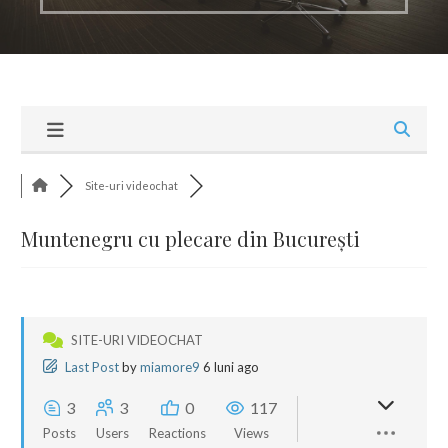
Site-uri videochat
Muntenegru cu plecare din București
SITE-URI VIDEOCHAT
Last Post
by
miamore9
6 luni ago
3
3
0
117
Posts
Users
Reactions
Views