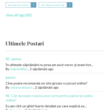
slot banyak bonus
2
slot deposit bank bjb
2
View all tags (85)
Ultimele Postari
RE: games
În ultimele săptămâni nu prea am avut noroc și eram hot...
By
maksimillian
,
2 săptămâni ago
games
Cine poate recomanda un site grozav cu jocuri online?
By
sokarovskiypro
,
2 săptămâni ago
RE: Cât durează crearea unui cont pentru pariuri și cazino
online?
Eu am citit un ghid foarte detaliat pe care explică ex...