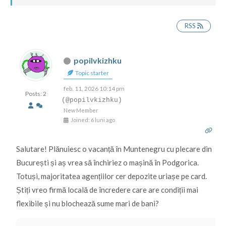
RSS
popilvkizhku
Topic starter
feb. 11, 2026 10:14 pm
Posts: 2
(@popilvkizhku)
New Member
Joined: 6 luni ago
Salutare! Plănuiesc o vacanță în Muntenegru cu plecare din
București și aș vrea să închiriez o mașină în Podgorica.
Totuși, majoritatea agențiilor cer depozite uriașe pe card.
Știți vreo firmă locală de încredere care are condiții mai
flexibile și nu blochează sume mari de bani?