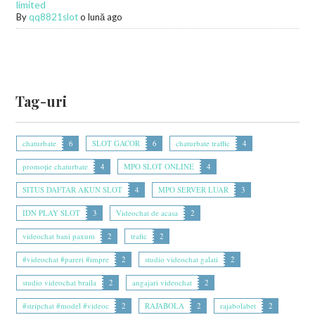
limited
By
qq8821slot
o lună ago
Tag-uri
chaturbate
6
SLOT GACOR
6
chaturbate traffic
4
promoție chaturbate
4
MPO SLOT ONLINE
4
SITUS DAFTAR AKUN SLOT
4
MPO SERVER LUAR
3
IDN PLAY SLOT
3
Videochat de acasa
2
videochat bani paxum
2
trafic
2
#videochat #pareri #impre
2
studio videochat galati
2
studio videochat braila
2
angajari videochat
2
#stripchat #model #videoc
2
RAJABOLA
2
rajabolabet
2