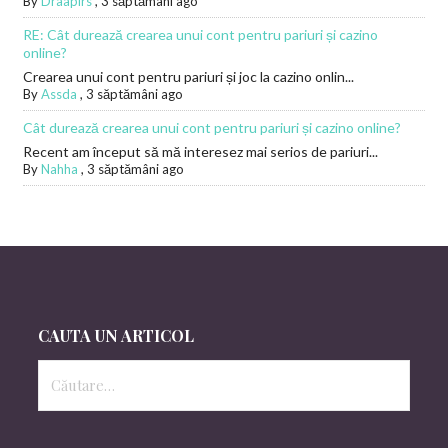
By
Draapirs
,
3 săptămâni ago
RE: Cât durează crearea unui cont pentru pariuri și cazino
online?
Crearea unui cont pentru pariuri și joc la cazino onlin...
By
Assda
,
3 săptămâni ago
Cât durează crearea unui cont pentru pariuri și cazino online?
Recent am început să mă interesez mai serios de pariuri...
By
Nahha
,
3 săptămâni ago
CAUTA UN ARTICOL
Caută
după: