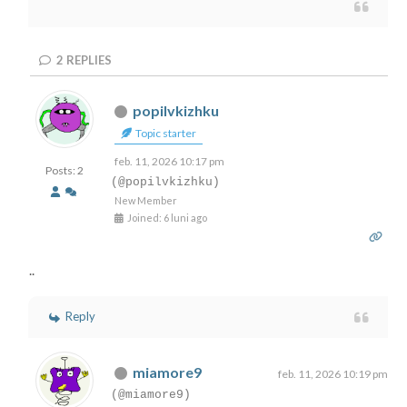
2
REPLIES
popilvkizhku
Topic starter
feb. 11, 2026 10:17 pm
Posts: 2
(@popilvkizhku)
New Member
Joined: 6 luni ago
..
Reply
miamore9
feb. 11, 2026 10:19 pm
(@miamore9)