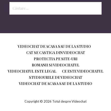
Caută
după:
VIDEOCHAT DE ACASA SAU DE LA STUDIO
CAT SE CASTIGA DIN VIDEOCHAT
PROTECTIA PE SITE-URI
ROMANII SI VIDEOCHATUL
VIDEOCHATUL ESTE LEGAL
CE ESTE VIDEOCHATUL
STUDIOURILE DE VIDEOCHAT
VIDEOCHAT DE ACASA SAU DE LA STUDIO
Copyright © 2026 Totul despre Videochat