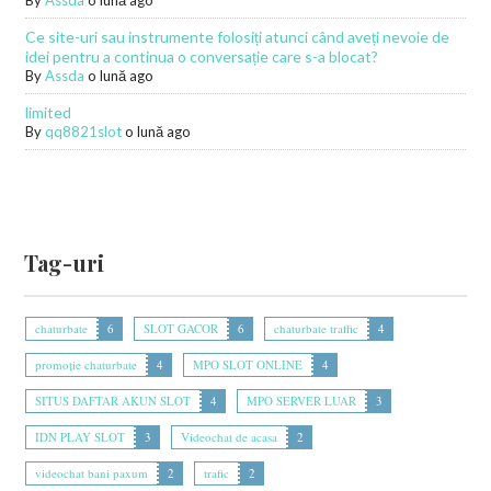
By
Assda
o lună ago
Ce site-uri sau instrumente folosiți atunci când aveți nevoie de
idei pentru a continua o conversație care s-a blocat?
By
Assda
o lună ago
limited
By
qq8821slot
o lună ago
Tag-uri
chaturbate
6
SLOT GACOR
6
chaturbate traffic
4
promoție chaturbate
4
MPO SLOT ONLINE
4
SITUS DAFTAR AKUN SLOT
4
MPO SERVER LUAR
3
IDN PLAY SLOT
3
Videochat de acasa
2
videochat bani paxum
2
trafic
2