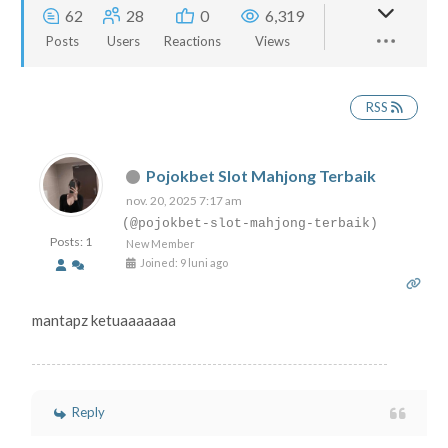
62
28
0
6,319
Posts
Users
Reactions
Views
RSS
Pojokbet Slot Mahjong Terbaik
nov. 20, 2025 7:17 am
(@pojokbet-slot-mahjong-terbaik)
Posts: 1
New Member
Joined: 9 luni ago
mantapz ketuaaaaaaa
Reply