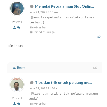
Memulai Petualangan Slot Onlin...
nov. 21, 2025 5:50 am
(@memulai-petualangan-slot-online-
Posts: 1
terbaru)
New Member
Joined: 9 luni ago
izin ketua
Reply
Tips dan trik untuk peluang me...
nov. 21, 2025 11:36 am
(@tips-dan-trik-untuk-peluang-menang-
Posts: 1
anda)
New Member