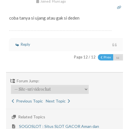
Joined: 9 luni ago
coba tanya si ujang atau gak si deden
Reply
Page 12 / 12
Prev
Forum Jump:
Previous Topic
Next Topic
Related Topics
SOGOSLOT : Situs SLOT GACOR Aman dan