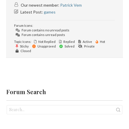
Our newest member:
Patrick Vem
Latest Post:
games
Forum Icons:
Forum contains no unread posts
Forum contains unread posts
Topic Icons:
Not Replied
Replied
Active
Hot
Sticky
Unapproved
Solved
Private
Closed
Forum Search