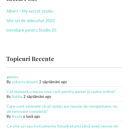
Albert – My secret studio
Site-uri de videochat 2020
Intrebare pentru Studio 20
Topicuri Recente
games
By
sokarovskiypro
2 săptămâni ago
Cât durează crearea unui cont pentru pariuri și cazino online?
By
Nahha
2 săptămâni ago
Care sunt semnele că un spațiu are nevoie de reorganizare, nu
de renovare completă?
By
Assda
o lună ago
Ce site-uri sau instrumente folosiți atunci când aveți nevoie de