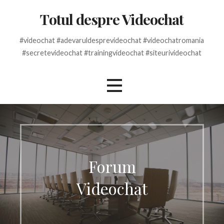
Skip
Totul despre Videochat
to
content
#videochat #adevaruldesprevideochat #videochatromania
#secretevideochat #trainingvideochat #siteurivideochat
Forum
Videochat