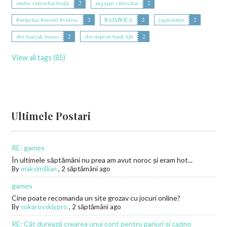
studio videochat braila
2
angajari videochat
2
#stripchat #model #videoc
2
RAJABOLA
2
rajabolabet
2
slot banyak bonus
2
slot deposit bank bjb
2
View all tags (85)
Ultimele Postari
RE: games
În ultimele săptămâni nu prea am avut noroc și eram hot...
By
maksimillian
,
2 săptămâni ago
games
Cine poate recomanda un site grozav cu jocuri online?
By
sokarovskiypro
,
2 săptămâni ago
RE: Cât durează crearea unui cont pentru pariuri și cazino