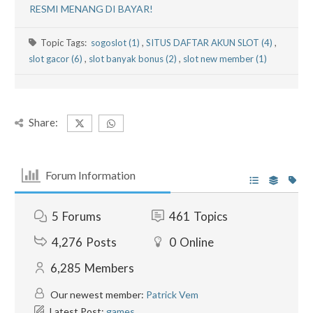
RESMI MENANG DI BAYAR!
Topic Tags:
sogoslot (1)
,
SITUS DAFTAR AKUN SLOT (4)
,
slot gacor (6)
,
slot banyak bonus (2)
,
slot new member (1)
Share:
Forum Information
5
Forums
461
Topics
4,276
Posts
0
Online
6,285
Members
Our newest member:
Patrick Vem
Latest Post:
games