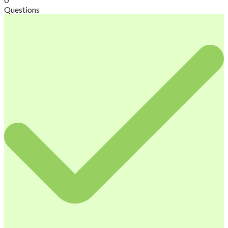
Questions