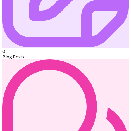
0
Blog Posts