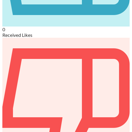
0
Received Likes