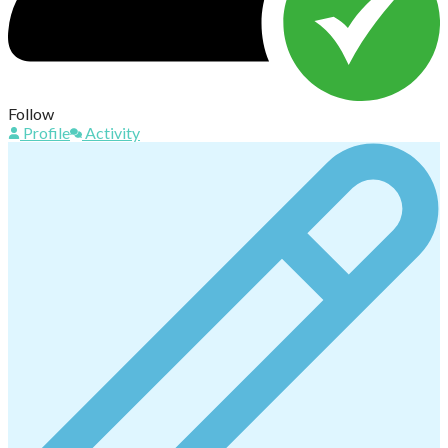
Follow
Profile
Activity