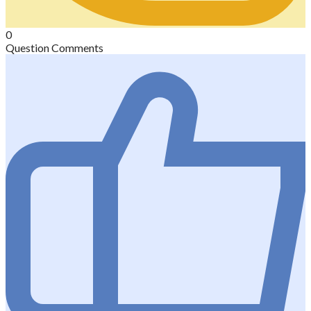
0
Question Comments