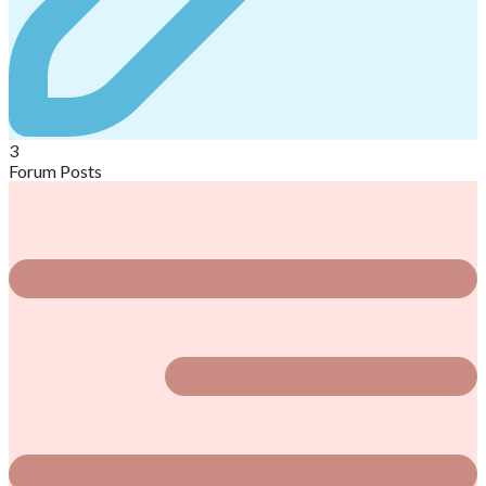
3
Forum Posts