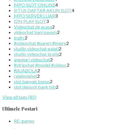
MPO SLOT ONLINE
4
SITUS DAFTAR AKUN SLOT
4
MPO SERVER LUAR
3
IDN PLAY SLOT
3
Videochat de acasa
2
videochat bani paxum
2
trafic
2
#videochat #pareri #impre
2
studio videochat galati
2
studio videochat braila
2
angajari videochat
2
#stripchat #model #videoc
2
RAJABOLA
2
rajabolabet
2
slot banyak bonus
2
slot deposit bank bjb
2
View all tags (85)
Ultimele Postari
RE: games