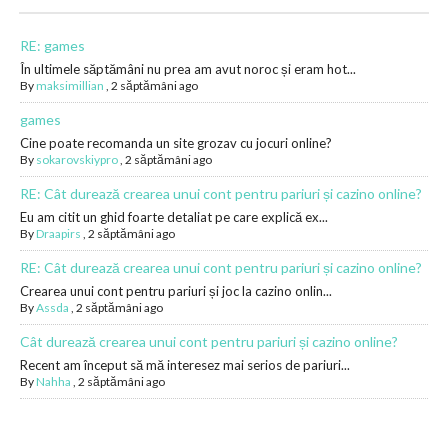
RE: games
În ultimele săptămâni nu prea am avut noroc și eram hot...
By
maksimillian
,
2 săptămâni ago
games
Cine poate recomanda un site grozav cu jocuri online?
By
sokarovskiypro
,
2 săptămâni ago
RE: Cât durează crearea unui cont pentru pariuri și cazino online?
Eu am citit un ghid foarte detaliat pe care explică ex...
By
Draapirs
,
2 săptămâni ago
RE: Cât durează crearea unui cont pentru pariuri și cazino online?
Crearea unui cont pentru pariuri și joc la cazino onlin...
By
Assda
,
2 săptămâni ago
Cât durează crearea unui cont pentru pariuri și cazino online?
Recent am început să mă interesez mai serios de pariuri...
By
Nahha
,
2 săptămâni ago