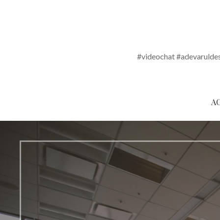
Skip
to
content
#videochat #adevaruldes
A