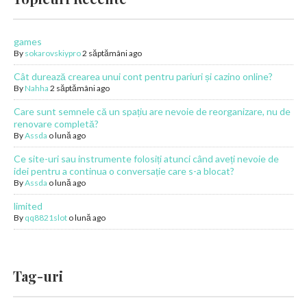
games
By
sokarovskiypro
2 săptămâni ago
Cât durează crearea unui cont pentru pariuri și cazino online?
By
Nahha
2 săptămâni ago
Care sunt semnele că un spațiu are nevoie de reorganizare, nu de
renovare completă?
By
Assda
o lună ago
Ce site-uri sau instrumente folosiți atunci când aveți nevoie de
idei pentru a continua o conversație care s-a blocat?
By
Assda
o lună ago
limited
By
qq8821slot
o lună ago
Tag-uri