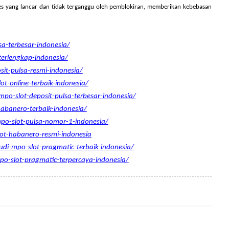
ses yang lancar dan tidak terganggu oleh pemblokiran, memberikan kebebasan
sa-terbesar-indonesia/
-terlengkap-indonesia/
sit-pulsa-resmi-indonesia/
ot-online-terbaik-indonesia/
o-slot-deposit-pulsa-terbesar-indonesia/
habanero-terbaik-indonesia/
po-slot-pulsa-nomor-1-indonesia/
lot-habanero-resmi-indonesia
udi-mpo-slot-pragmatic-terbaik-indonesia/
po-slot-pragmatic-terpercaya-indonesia/