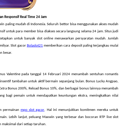
nan Responsif Real Time 24 Jam
win paling mudah di Indonesia. Seluruh bettor bisa menggunakan akses mudah
onsif untuk para member bisa diakses secara langsung selama 24 jam. Situs judi
ditetapkan untuk banyak slot online menawarkan persyaratan mudah. Jumlah
ilyar. Slot gacor
Bolaslot21
memberikan cara deposit paling terjangkau mulai
n besar.
nus Valentine pada tanggal 14 Februari 2024 menambah sentuhan romantis
nsentif tambahan untuk aktif bermain sepanjang bulan. Bonus Lucky Angpao,
 Extra Bonus 200%, Reload Bonus 10%, dan berbagai bonus lainnya menambah
ang bagi pemain untuk mendapatkan keuntungan ekstra, meningkatkan nilai
lam permainan
mpo
slot
gacor
. Hal ini menunjukkan komitmen mereka untuk
n. Lebih lanjut, peluang Maxwin yang terbesar dan bocoran RTP live slot
maksimal dari setiap taruhan.