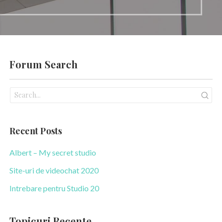
Forum Search
Recent Posts
Albert – My secret studio
Site-uri de videochat 2020
Intrebare pentru Studio 20
Topicuri Recente