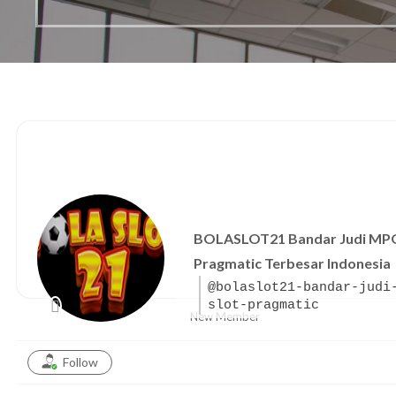
BOLASLOT21 Bandar Judi MPO
Pragmatic Terbesar Indonesia
@bolaslot21-bandar-judi
slot-pragmatic
New Member
Follow