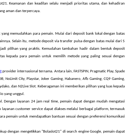
slot21. Keamanan dan keadilan selalu menjadi prioritas utama, dan kehadiran
ang aman dan terpercaya.
t yang memudahkan para pemain. Mulai dari deposit bank lokal dengan batas
lainnya. Selain itu, metode deposit via transfer pulsa dengan batas mulai dari 5
jadi pilihan yang praktis. Kemudahan tambahan hadir dalam bentuk deposit
ilitas kepada para pemain untuk memilih metode yang paling sesuai dengan
t
provider internasional ternama. Antara lain, FASTSPIN, Pragmatic Play, Spade
DB, NoLimit City, Playstar, Joker Gaming, Habanero, Afb Gaming, CQ9 Gaming,
Hydako, dan N2Live Slot. Keberagaman ini memberikan pilihan yang luas kepada
io yang unggul.
mpol. Dengan layanan 24 jam real time, pemain dapat dengan mudah mengatasi
layanan customer service dapat diakses melalui berbagai platform, termasuk
ara pemain untuk mendapatkan bantuan sesuai dengan preferensi komunikasi
ukup dengan mengetikkan "Bolaslot21" di search engine Google, pemain dapat