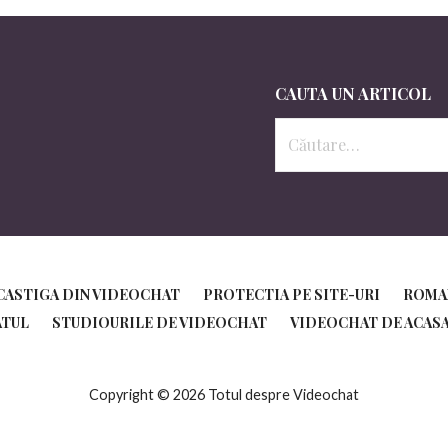
CAUTA UN ARTICOL
Caută
după:
 CASTIGA DIN VIDEOCHAT
PROTECTIA PE SITE-URI
ROMAN
ATUL
STUDIOURILE DE VIDEOCHAT
VIDEOCHAT DE ACASA
Copyright © 2026 Totul despre Videochat