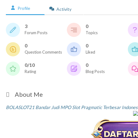
Profile
Activity
3
0
Forum Posts
Topics
0
0
Question Comments
Liked
0/10
0
Rating
Blog Posts
About Me
BOLASLOT21 Bandar Judi MPO Slot Pragmatic Terbesar Indones