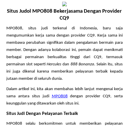
Situs Judol MPO808 Bekerjasama Dengan Provider
CQ9
MPO808, situs judi terkenal di Indonesia, baru saja
mengumumkan kerja sama dengan provider CQ9. Kerja sama ini
membawa perubahan signifikan dalam pengalaman bermain para
member. Dengan adanya kolaborasi ini, pemain dapat menikmati
berbagai permainan berkualitas tinggi dari CQ9, termasuk
permainan slot seperti
Hercules
dan
888 Bonanza
. Selain itu, situs
ini juga dikenal karena memberikan pelayanan terbaik kepada
jutaan member di seluruh dunia.
Dalam artikel ini, kita akan membahas lebih lanjut mengenai kerja
sama antara situs judi
MPO808
dengan provider CQ9, serta
keunggulan yang ditawarkan oleh situs ini.
Situs Judi Dengan Pelayanan Terbaik
MPO808 selalu berkomitmen untuk memberikan pelayanan