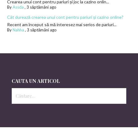
Crearea unui cont pentru pariuri și joc la cazino onlin...
By
Assda
,
3 săptămâni ago
Cât durează crearea unui cont pentru pariuri și cazino online?
Recent am început să mă interesez mai serios de pariuri...
By
Nahha
,
3 săptămâni ago
CAUTA UN ARTICOL
Caută
după: