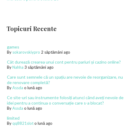
Topicuri Recente
games
By
sokarovskiypro
2 săptămâni ago
Cât durează crearea unui cont pentru pariuri și cazino online?
By
Nahha
3 săptămâni ago
Care sunt semnele că un spațiu are nevoie de reorganizare, nu
de renovare completă?
By
Assda
o lună ago
Ce site-uri sau instrumente folosiți atunci când aveți nevoie de
idei pentru a continua o conversație care s-a blocat?
By
Assda
o lună ago
limited
By
qq8821slot
o lună ago