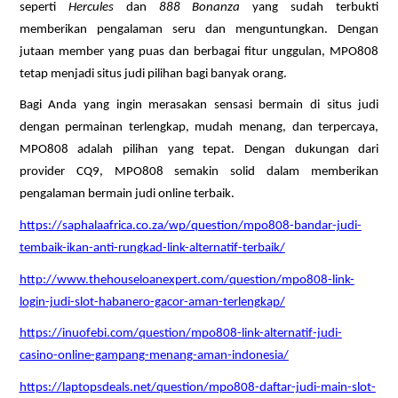
seperti
Hercules
dan
888 Bonanza
yang sudah terbukti
memberikan pengalaman seru dan menguntungkan. Dengan
jutaan member yang puas dan berbagai fitur unggulan, MPO808
tetap menjadi situs judi pilihan bagi banyak orang.
Bagi Anda yang ingin merasakan sensasi bermain di situs judi
dengan permainan terlengkap, mudah menang, dan terpercaya,
MPO808 adalah pilihan yang tepat. Dengan dukungan dari
provider CQ9, MPO808 semakin solid dalam memberikan
pengalaman bermain judi online terbaik.
https://saphalaafrica.co.za/wp/question/mpo808-bandar-judi-
tembaik-ikan-anti-rungkad-link-alternatif-terbaik/
http://www.thehouseloanexpert.com/question/mpo808-link-
login-judi-slot-habanero-gacor-aman-terlengkap/
https://inuofebi.com/question/mpo808-link-alternatif-judi-
casino-online-gampang-menang-aman-indonesia/
https://laptopsdeals.net/question/mpo808-daftar-judi-main-slot-