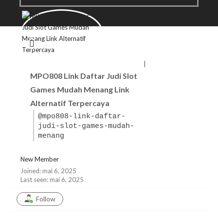
Forum Home
|
Recent Posts
MPO808 Link Daftar Judi Slot
Games Mudah Menang Link
Alternatif Terpercaya
@mpo808-link-daftar-
judi-slot-games-mudah-
menang
New Member
Joined: mai 6, 2025
Last seen: mai 6, 2025
Follow