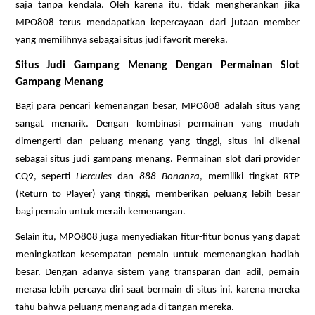
saja tanpa kendala. Oleh karena itu, tidak mengherankan jika
MPO808 terus mendapatkan kepercayaan dari jutaan member
yang memilihnya sebagai situs judi favorit mereka.
Situs Judi Gampang Menang Dengan Permainan Slot
Gampang Menang
Bagi para pencari kemenangan besar, MPO808 adalah situs yang
sangat menarik. Dengan kombinasi permainan yang mudah
dimengerti dan peluang menang yang tinggi, situs ini dikenal
sebagai situs judi gampang menang. Permainan slot dari provider
CQ9, seperti
Hercules
dan
888 Bonanza
, memiliki tingkat RTP
(Return to Player) yang tinggi, memberikan peluang lebih besar
bagi pemain untuk meraih kemenangan.
Selain itu, MPO808 juga menyediakan fitur-fitur bonus yang dapat
meningkatkan kesempatan pemain untuk memenangkan hadiah
besar. Dengan adanya sistem yang transparan dan adil, pemain
merasa lebih percaya diri saat bermain di situs ini, karena mereka
tahu bahwa peluang menang ada di tangan mereka.