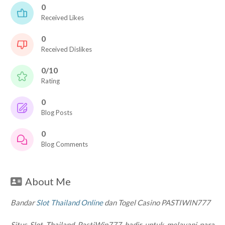
0
Received Likes
0
Received Dislikes
0/10
Rating
0
Blog Posts
0
Blog Comments
About Me
Bandar
Slot Thailand Online
dan Togel Casino PASTIWIN777
Situs Slot Thailand PastiWin777 hadir untuk melayani para