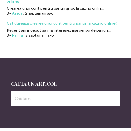
online?
Crearea unui cont pentru pariuri și joc la cazino onlin...
By
Assda
,
2 săptămâni ago
Cât durează crearea unui cont pentru pariuri și cazino online?
Recent am început să mă interesez mai serios de pariuri...
By
Nahha
,
2 săptămâni ago
CAUTA UN ARTICOL
Caută
după: