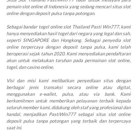
pemain slot online di Indonesia yang sedang mencari situs slot
online dengan deposit pulsa tanpa potongan.
Sebagai bandar togel online slot Thailand Pasti Win777, kami
hanya menyediakan hasil togel dari negara yang legal dan sah,
seperti SINGAPORE dan Hongkong. Sebagai penyedia slot
online terpercaya dengan deposit tanpa pulsa, kami telah
beroperasi sejak tahun 2020. Kami menyediakan pendaftaran
akun untuk melakukan taruhan pada permainan slot online,
togel, dan casino online.
Visi dan misi kami melibatkan penyediaan situs dengan
berbagai jenis transaksi secara online atau digital,
menggunakan e-wallet, pulsa, atau via bank. Kami
berkomitmen untuk memberikan pelayanan terbaik kepada
seluruh member kami, didukung oleh staf yang profesional dan
handal, menjadikan PastiWin777 sebagai situs slot online
deposit pulsa tanpa potongan yang terbaik dan terpercaya
saat ini.