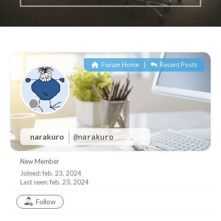
Forum Home
|
Recent Posts
narakuro
@narakuro
New Member
Joined: feb. 23, 2024
Last seen: feb. 23, 2024
Follow