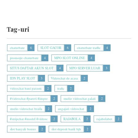
Tag-uri
chaturbate
6
SLOT GACOR
6
chaturbate traffic
4
promoție chaturbate
4
MPO SLOT ONLINE
4
SITUS DAFTAR AKUN SLOT
4
MPO SERVER LUAR
3
IDN PLAY SLOT
3
Videochat de acasa
2
videochat bani paxum
2
trafic
2
#videochat #pareri #impre
2
studio videochat galati
2
studio videochat braila
2
angajari videochat
2
#stripchat #model #videoc
2
RAJABOLA
2
rajabolabet
2
slot banyak bonus
2
slot deposit bank bjb
2