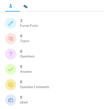
3
Forum Posts
0
Topics
0
Questions
0
Answers
0
Question Comments
0
Liked