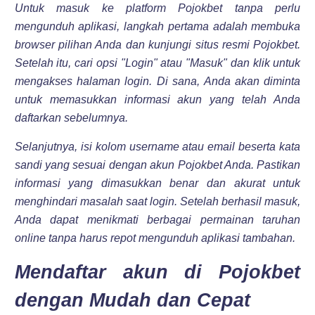
Untuk masuk ke platform Pojokbet tanpa perlu
mengunduh aplikasi, langkah pertama adalah membuka
browser pilihan Anda dan kunjungi situs resmi Pojokbet.
Setelah itu, cari opsi "Login" atau "Masuk" dan klik untuk
mengakses halaman login. Di sana, Anda akan diminta
untuk memasukkan informasi akun yang telah Anda
daftarkan sebelumnya.
Selanjutnya, isi kolom username atau email beserta kata
sandi yang sesuai dengan akun Pojokbet Anda. Pastikan
informasi yang dimasukkan benar dan akurat untuk
menghindari masalah saat login. Setelah berhasil masuk,
Anda dapat menikmati berbagai permainan taruhan
online tanpa harus repot mengunduh aplikasi tambahan.
Mendaftar akun di Pojokbet
dengan Mudah dan Cepat