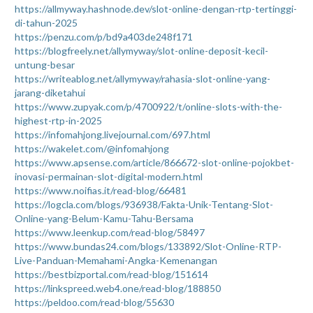
https://allmyway.hashnode.dev/slot-online-dengan-rtp-tertinggi-
di-tahun-2025
https://penzu.com/p/bd9a403de248f171
https://blogfreely.net/allymyway/slot-online-deposit-kecil-
untung-besar
https://writeablog.net/allymyway/rahasia-slot-online-yang-
jarang-diketahui
https://www.zupyak.com/p/4700922/t/online-slots-with-the-
highest-rtp-in-2025
https://infomahjong.livejournal.com/697.html
https://wakelet.com/@infomahjong
https://www.apsense.com/article/866672-slot-online-pojokbet-
inovasi-permainan-slot-digital-modern.html
https://www.noifias.it/read-blog/66481
https://logcla.com/blogs/936938/Fakta-Unik-Tentang-Slot-
Online-yang-Belum-Kamu-Tahu-Bersama
https://www.leenkup.com/read-blog/58497
https://www.bundas24.com/blogs/133892/Slot-Online-RTP-
Live-Panduan-Memahami-Angka-Kemenangan
https://bestbizportal.com/read-blog/151614
https://linkspreed.web4.one/read-blog/188850
https://peldoo.com/read-blog/55630