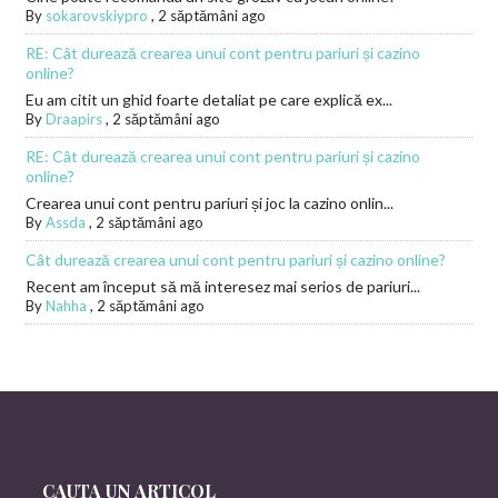
By
sokarovskiypro
,
2 săptămâni ago
RE: Cât durează crearea unui cont pentru pariuri și cazino
online?
Eu am citit un ghid foarte detaliat pe care explică ex...
By
Draapirs
,
2 săptămâni ago
RE: Cât durează crearea unui cont pentru pariuri și cazino
online?
Crearea unui cont pentru pariuri și joc la cazino onlin...
By
Assda
,
2 săptămâni ago
Cât durează crearea unui cont pentru pariuri și cazino online?
Recent am început să mă interesez mai serios de pariuri...
By
Nahha
,
2 săptămâni ago
CAUTA UN ARTICOL