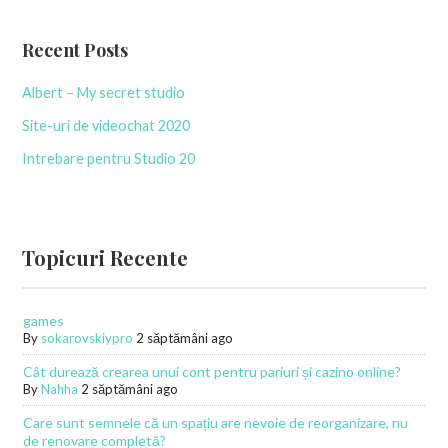
Recent Posts
Albert – My secret studio
Site-uri de videochat 2020
Intrebare pentru Studio 20
Topicuri Recente
games
By
sokarovskiypro
2 săptămâni ago
Cât durează crearea unui cont pentru pariuri și cazino online?
By
Nahha
2 săptămâni ago
Care sunt semnele că un spațiu are nevoie de reorganizare, nu
de renovare completă?