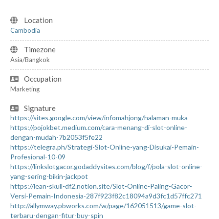
Location
Cambodia
Timezone
Asia/Bangkok
Occupation
Marketing
Signature
https://sites.google.com/view/infomahjong/halaman-muka
https://pojokbet.medium.com/cara-menang-di-slot-online-
dengan-mudah-7b2053f5fe22
https://telegra.ph/Strategi-Slot-Online-yang-Disukai-Pemain-
Profesional-10-09
https://linkslotgacor.godaddysites.com/blog/f/pola-slot-online-
yang-sering-bikin-jackpot
https://lean-skull-df2.notion.site/Slot-Online-Paling-Gacor-
Versi-Pemain-Indonesia-287f923f82c18094a9d3fc1d57ffc271
http://allymway.pbworks.com/w/page/162051513/game-slot-
terbaru-dengan-fitur-buy-spin