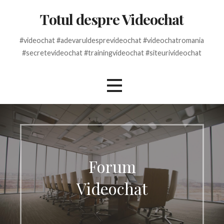
Skip
Totul despre Videochat
to
content
#videochat #adevaruldesprevideochat #videochatromania
#secretevideochat #trainingvideochat #siteurivideochat
Forum
Videochat