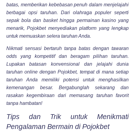
batas, memberikan kebebasan penuh dalam menjelajahi
berbagai opsi taruhan. Dari olahraga populer seperti
sepak bola dan basket hingga permainan kasino yang
menarik, Pojokbet menyediakan platform yang lengkap
untuk memuaskan selera taruhan Anda.
Nikmati sensasi bertaruh tanpa batas dengan tawaran
odds yang kompetitif dan beragam pilihan taruhan.
Lupakan batasan konvensional dan jelajahi dunia
taruhan online dengan Pojokbet, tempat di mana setiap
taruhan Anda memiliki potensi untuk menghasilkan
kemenangan besar. Bergabunglah sekarang dan
rasakan kegembiraan dari memasang taruhan favorit
tanpa hambatan!
Tips dan Trik untuk Menikmati
Pengalaman Bermain di Pojokbet