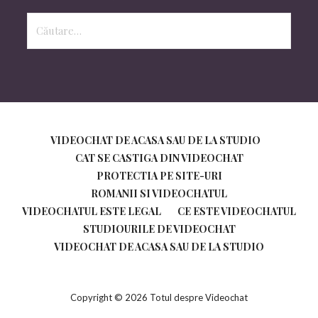
Caută
după:
VIDEOCHAT DE ACASA SAU DE LA STUDIO
CAT SE CASTIGA DIN VIDEOCHAT
PROTECTIA PE SITE-URI
ROMANII SI VIDEOCHATUL
VIDEOCHATUL ESTE LEGAL
CE ESTE VIDEOCHATUL
STUDIOURILE DE VIDEOCHAT
VIDEOCHAT DE ACASA SAU DE LA STUDIO
Copyright © 2026 Totul despre Videochat