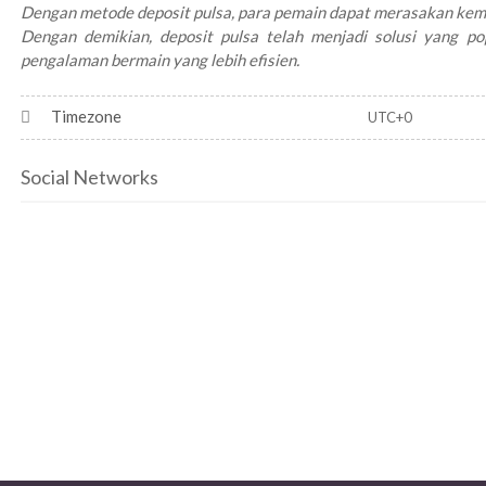
Dengan metode deposit pulsa, para pemain dapat merasakan kemu
Dengan demikian, deposit pulsa telah menjadi solusi yang po
pengalaman bermain yang lebih efisien.
Timezone
UTC+0
Social Networks