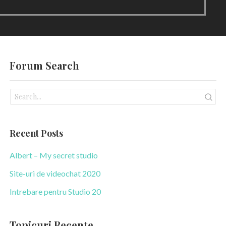
Forum Search
Recent Posts
Albert – My secret studio
Site-uri de videochat 2020
Intrebare pentru Studio 20
Topicuri Recente