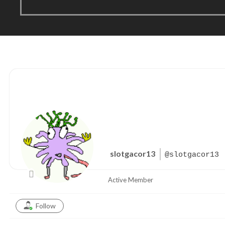
slotgacor13
@slotgacor13
Active Member
Follow