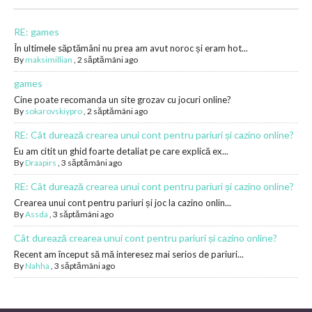
RE: games
În ultimele săptămâni nu prea am avut noroc și eram hot...
By
maksimillian
,
2 săptămâni ago
games
Cine poate recomanda un site grozav cu jocuri online?
By
sokarovskiypro
,
2 săptămâni ago
RE: Cât durează crearea unui cont pentru pariuri și cazino online?
Eu am citit un ghid foarte detaliat pe care explică ex...
By
Draapirs
,
3 săptămâni ago
RE: Cât durează crearea unui cont pentru pariuri și cazino online?
Crearea unui cont pentru pariuri și joc la cazino onlin...
By
Assda
,
3 săptămâni ago
Cât durează crearea unui cont pentru pariuri și cazino online?
Recent am început să mă interesez mai serios de pariuri...
By
Nahha
,
3 săptămâni ago