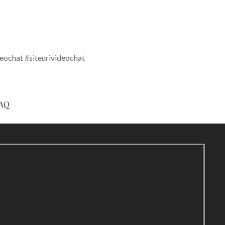
eochat #siteurivideochat
AQ