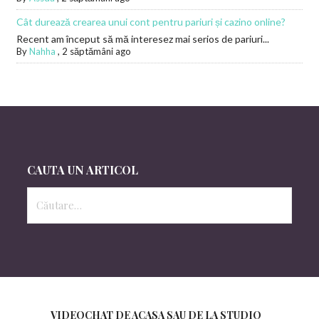
Cât durează crearea unui cont pentru pariuri și cazino online?
Recent am început să mă interesez mai serios de pariuri...
By
Nahha
,
2 săptămâni ago
CAUTA UN ARTICOL
Caută
după:
VIDEOCHAT DE ACASA SAU DE LA STUDIO