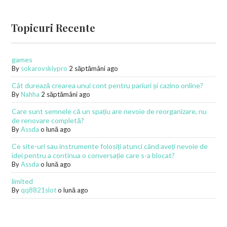
Topicuri Recente
games
By
sokarovskiypro
2 săptămâni ago
Cât durează crearea unui cont pentru pariuri și cazino online?
By
Nahha
2 săptămâni ago
Care sunt semnele că un spațiu are nevoie de reorganizare, nu
de renovare completă?
By
Assda
o lună ago
Ce site-uri sau instrumente folosiți atunci când aveți nevoie de
idei pentru a continua o conversație care s-a blocat?
By
Assda
o lună ago
limited
By
qq8821slot
o lună ago